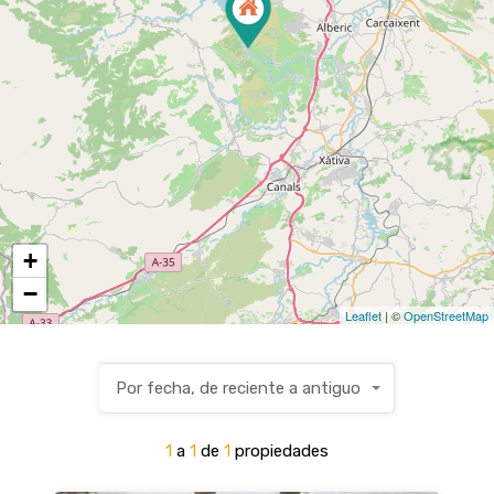
+
−
Leaflet
| ©
OpenStreetMap
Por fecha, de reciente a antiguo
1
a
1
de
1
propiedades