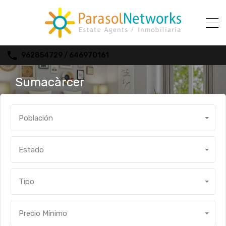
962854729 / 646970161
Sumacàrcer
Población
Estado
Tipo
Precio Mínimo