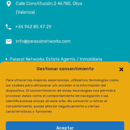
Calle Constitución,2 46780, Oliva
(Valencia)
+34 962 85 47 29
info@parasolnetworks.com
Parasol Networks Estate Agents / Inmobiliaria
Gestionar consentimiento
Empresa
Inmuebles
Para ofrecer las mejores experiencias, utilizamos tecnologías como
las cookies para almacenar y/o acceder a la información del
Contacto
dispositivo. El consentimiento de estas tecnologías nos permitirá
procesar datos como el comportamiento de navegación o las
Prensa
identificaciones únicas en este sitio. No consentir o retirar el
consentimiento, puede afectar negativamente a ciertas
características y funciones.
Aceptar