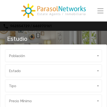
962854729 / 646970161
Estudio
Población
Estado
Tipo
Precio Mínimo