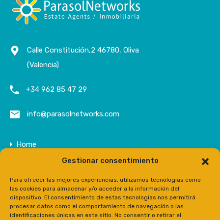
Calle Constitución,2 46780, Oliva
(Valencia)
+34 962 85 47 29
info@parasolnetworks.com
Home
Gestionar consentimiento
Entreprise
Domaine
Para ofrecer las mejores experiencias, utilizamos tecnologías como
las cookies para almacenar y/o acceder a la información del
Contact
dispositivo. El consentimiento de estas tecnologías nos permitirá
procesar datos como el comportamiento de navegación o las
Prensa
identificaciones únicas en este sitio. No consentir o retirar el