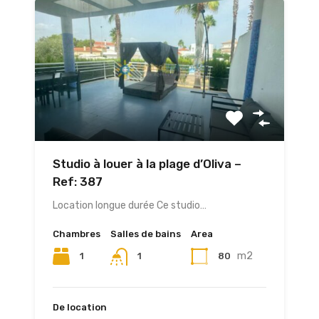
Studio à louer à la plage d’Oliva –
Ref: 387
Location longue durée Ce studio…
Chambres
Salles de bains
Area
m2
1
80
1
De location