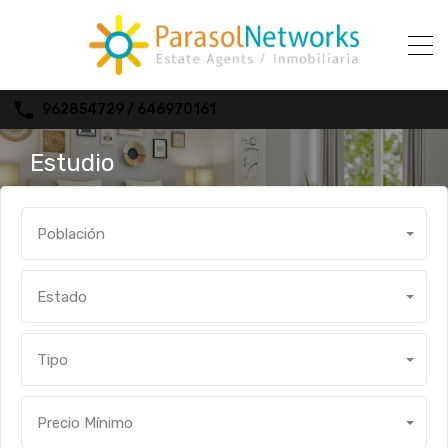
962854729 / 646970161
Estudio
Población
Estado
Tipo
Precio Mínimo