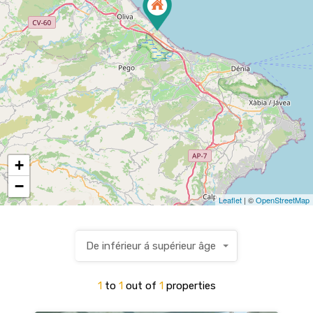
+
−
Leaflet
| ©
OpenStreetMap
De inférieur á supérieur âge
1
to
1
out of
1
properties