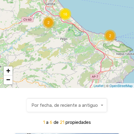
16
2
2
+
−
Leaflet
| ©
OpenStreetMap
Por fecha, de reciente a antiguo
1
a
6
de
21
propiedades