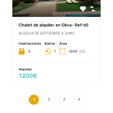
Chalet de alquiler en Oliva- Ref:65
ALQUILER DE SEPTIEMBRE A JUNIO…
Habitaciones
Baños
Área
m2
3
1200
1
Alquiler
1.200€
1
2
3
4