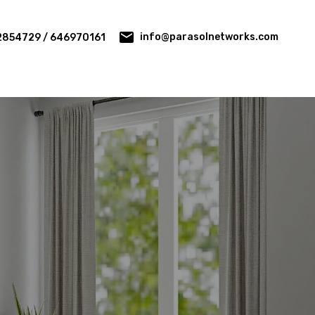
info@parasolnetworks.com
2854729 / 646970161