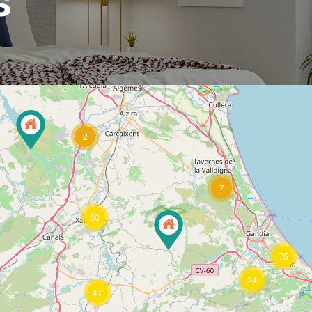
s
2
7
30
75
24
47