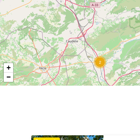
2
+
−