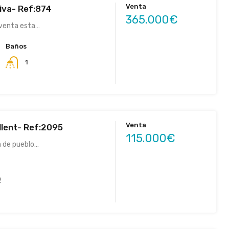
Venta
tiva- Ref:874
365.000€
 venta esta…
Baños
1
Venta
llent- Ref:2095
115.000€
 de pueblo…
2