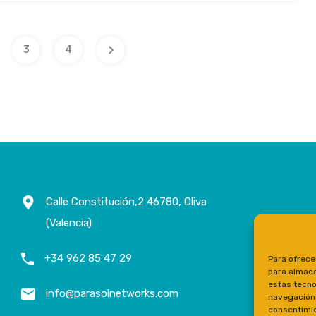
3
4
Calle Constitución,2 46780, Oliva
(Valencia)
+34 962 85 47 29
Para ofrece
para almace
estas tecno
info@parasolnetworks.com
navegación o
consentimie