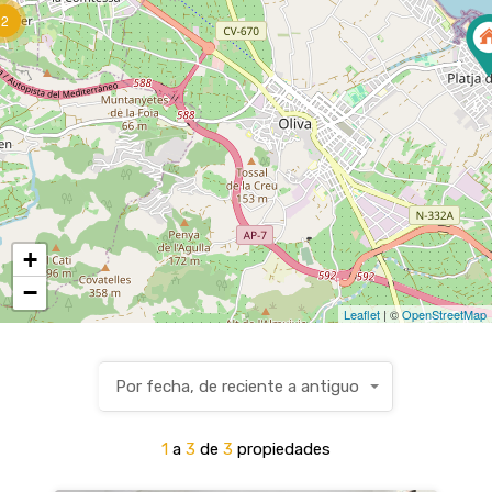
2
+
−
Leaflet
| ©
OpenStreetMap
Por fecha, de reciente a antiguo
1
a
3
de
3
propiedades