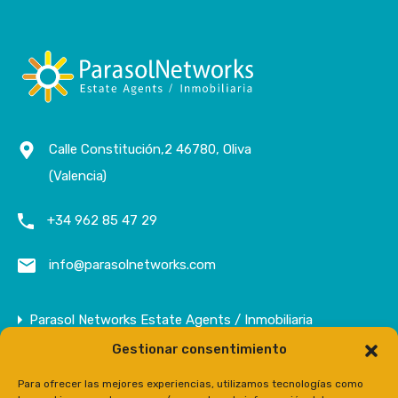
Calle Constitución,2 46780, Oliva
(Valencia)
+34 962 85 47 29
info@parasolnetworks.com
Parasol Networks Estate Agents / Inmobiliaria
Gestionar consentimiento
Empresa
Inmuebles
Para ofrecer las mejores experiencias, utilizamos tecnologías como