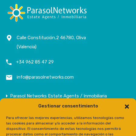
Calle Constitución,2 46780, Oliva
(Valencia)
+34 962 85 47 29
info@parasolnetworks.com
Parasol Networks Estate Agents / Inmobiliaria
Gestionar consentimiento
Empresa
Inmuebles
Para ofrecer las mejores experiencias, utilizamos tecnologías como
las cookies para almacenar y/o acceder a la información del
Contacto
dispositivo. El consentimiento de estas tecnologías nos permitirá
procesar datos como el comportamiento de navegación o las