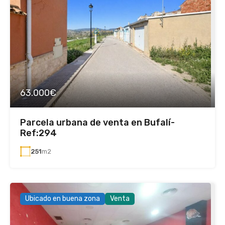
63.000€
Parcela urbana de venta en Bufalí-
Ref:294
251
m2
Ubicado en buena zona
Venta