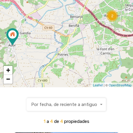
2
+
−
Leaflet
| ©
OpenStreetMap
Por fecha, de reciente a antiguo
1
a
4
de
4
propiedades