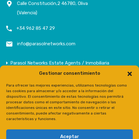
Calle Constitución,2 46780, Oliva
(Valencia)
+34 962 85 47 29
info@parasolnetworks.com
Parasol Networks Estate Agents / Inmobiliaria
Gestionar consentimiento
Empresa
Inmuebles
Para ofrecer las mejores experiencias, utilizamos tecnologías como
las cookies para almacenar y/o acceder a la información del
Contacto
dispositivo. El consentimiento de estas tecnologías nos permitirá
procesar datos como el comportamiento de navegación o las
Prensa
identificaciones únicas en este sitio. No consentir o retirar el
consentimiento, puede afectar negativamente a ciertas
características y funciones.
Aceptar