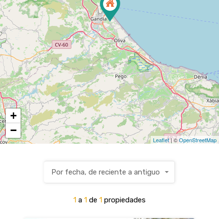
+
−
Leaflet
| ©
OpenStreetMap
Por fecha, de reciente a antiguo
1
a
1
de
1
propiedades