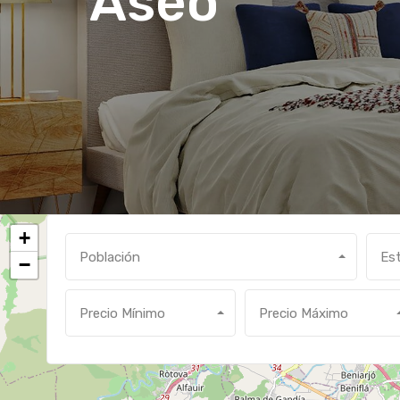
Aseo
+
Población
Es
−
Precio Mínimo
Precio Máximo