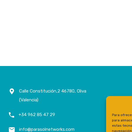
Calle Constitución,2 46780, Oliva
(Valencia)
+34 962 85 47 29
Para ofrece
para almace
estas tecno
info@parasolnetworks.com
navegación o