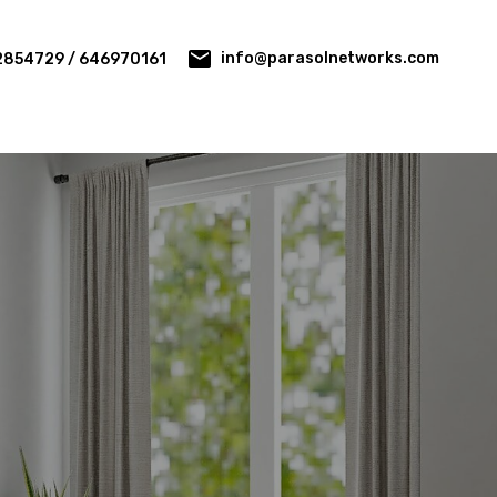
info@parasolnetworks.com
2854729 / 646970161