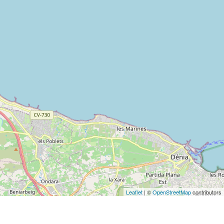
Leaflet
| ©
OpenStreetMap
contributors