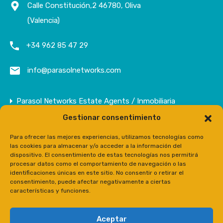
Calle Constitución,2 46780, Oliva
(Valencia)
+34 962 85 47 29
info@parasolnetworks.com
Parasol Networks Estate Agents / Inmobiliaria
Gestionar consentimiento
Empresa
Inmuebles
Para ofrecer las mejores experiencias, utilizamos tecnologías como
las cookies para almacenar y/o acceder a la información del
Contacto
dispositivo. El consentimiento de estas tecnologías nos permitirá
procesar datos como el comportamiento de navegación o las
Prensa
identificaciones únicas en este sitio. No consentir o retirar el
consentimiento, puede afectar negativamente a ciertas
características y funciones.
Aceptar