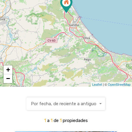
+
−
Leaflet
| ©
OpenStreetMap
Por fecha, de reciente a antiguo
1
a
1
de
1
propiedades