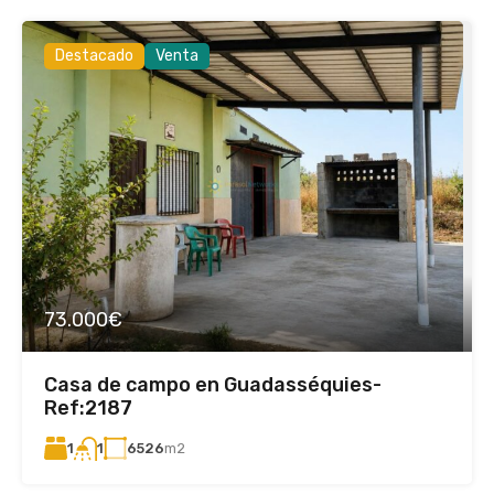
Destacado
Venta
73.000€
Casa de campo en Guadasséquies-
Ref:2187
1
6526
m2
1