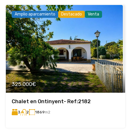
Amplio aparcamiento
Destacado
Venta
325.000€
Chalet en Ontinyent- Ref:2182
3
1869
m2
2