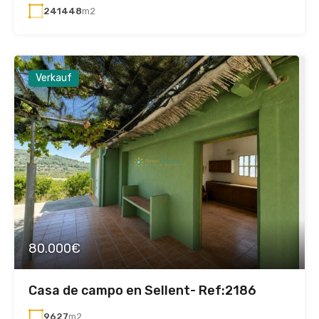
241448
m2
Verkauf
80.000€
Casa de campo en Sellent- Ref:2186
9627
m2