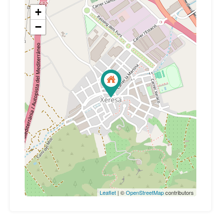
+
−
Leaflet
| ©
OpenStreetMap
contributors