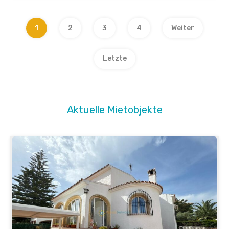
1
2
3
4
Weiter
Letzte
Aktuelle Mietobjekte