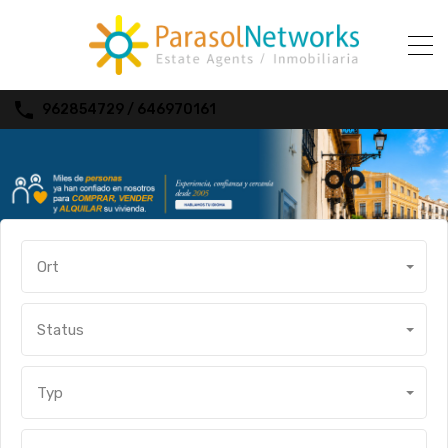
962854729 / 646970161
Ort
Status
Typ