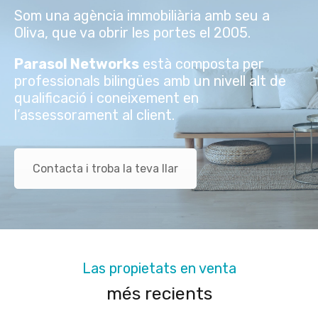
Som una agència immobiliària amb seu a
Oliva, que va obrir les portes el 2005.
Parasol Networks
està composta per
professionals bilingües amb un nivell alt de
qualificació i coneixement en
l’assessorament al client.
Contacta i troba la teva llar
Las propietats en venta
més recients