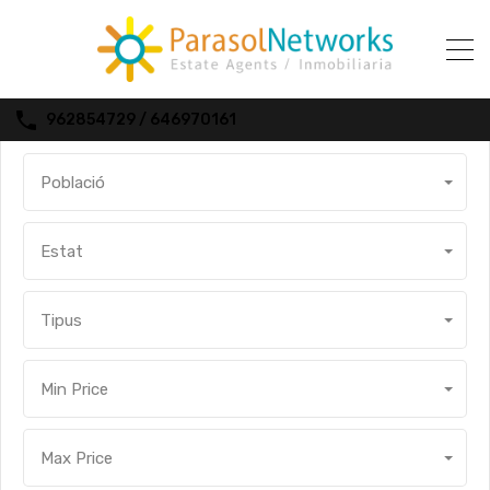
962854729 / 646970161
Població
Estat
Tipus
Min Price
Max Price