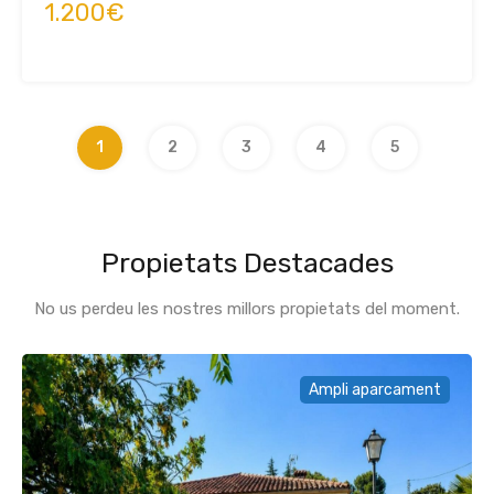
1.200€
1
2
3
4
5
Propietats Destacades
No us perdeu les nostres millors propietats del moment.
Ampli aparcament