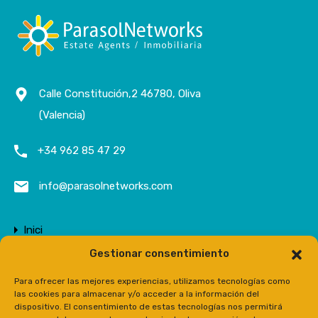
Calle Constitución,2 46780, Oliva
(Valencia)
+34 962 85 47 29
info@parasolnetworks.com
Inici
Gestionar consentimiento
Empresa
Propietats
Para ofrecer las mejores experiencias, utilizamos tecnologías como
las cookies para almacenar y/o acceder a la información del
Contacte
dispositivo. El consentimiento de estas tecnologías nos permitirá