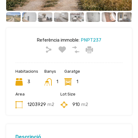
Referència immoble:
PNPT237
Habitacions
Banys
Garatge
3
1
1
Area
Lot Size
1203929
m2
910
m2
Descripció