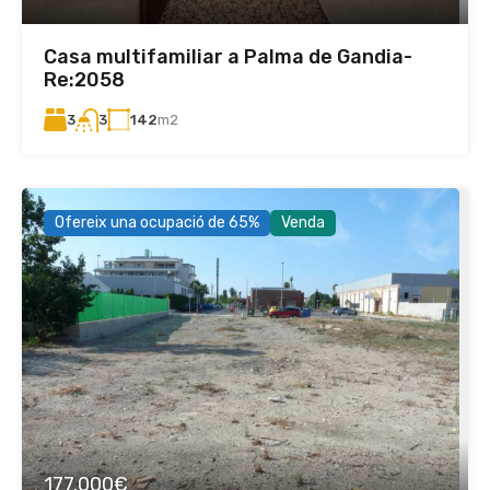
Casa multifamiliar a Palma de Gandia-
Re:2058
3
142
m2
3
Ofereix una ocupació de 65%
Venda
177.000€