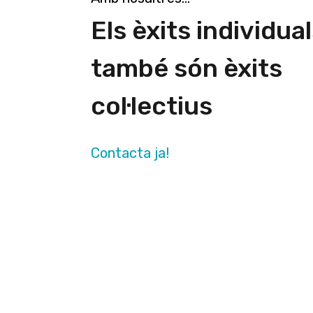
Els èxits individua
també són èxits
col·lectius
Contacta ja!