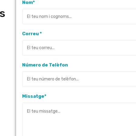
Nom*
ls
Correu *
Número de Telèfon
Missatge*