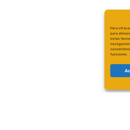
Para ofrece
para almace
estas tecno
navegación o
consentimie
funciones.
Ac