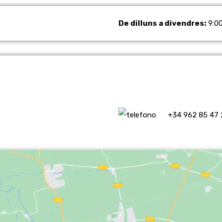
De dilluns a divendres:
9:00
+34 962 85 47 