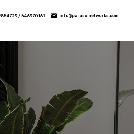
info@parasolnetworks.com
2854729 / 646970161