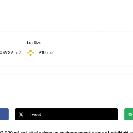
Lot Size
203929
m2
910
m2
Tweet