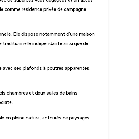
 avec de superbes vues dégagées et un accès
idéale comme résidence privée de campagne,
onnelle. Elle dispose notamment d’une maison
e traditionnelle indépendante ainsi que de
nne avec ses plafonds à poutres apparentes,
ois chambres et deux salles de bains
édiate.
ble en pleine nature, entourés de paysages