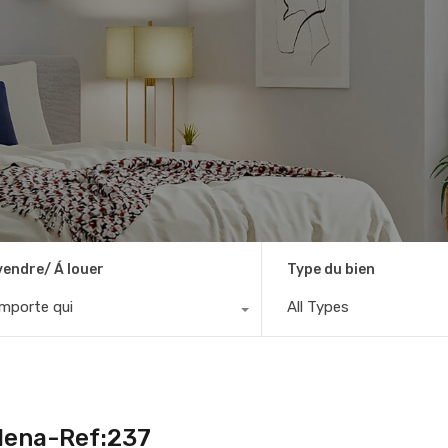
vendre/ Á louer
Type du bien
importe qui
All Types
llena-Ref:237