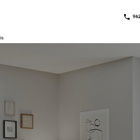
96
is