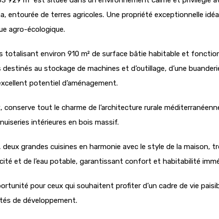
203 929 m² est située dans un environnement calme et privilégié
illena, entourée de terres agricoles. Une propriété exceptionnelle 
que agro-écologique.
 totalisant environ 910 m² de surface bâtie habitable et foncti
s destinés au stockage de machines et d’outillage, d’une buanderi
excellent potentiel d’aménagement.
ux, conserve tout le charme de l’architecture rurale méditerranée
uiseries intérieures en bois massif.
 deux grandes cuisines en harmonie avec le style de la maison, tr
icité et de l’eau potable, garantissant confort et habitabilité imm
rtunité pour ceux qui souhaitent profiter d’un cadre de vie paisi
ités de développement.