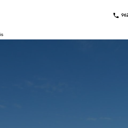
96
is