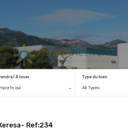
vendre/ Á louer
Type du bien
importe qui
All Types
 Xeresa- Ref:234