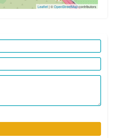
Leaflet
| ©
OpenStreetMap
contributors