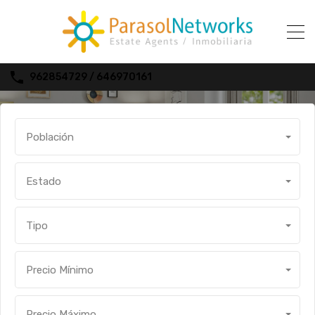
962854729 / 646970161
Compare Properties
Población
Estado
Tipo
Precio Mínimo
Precio Máximo