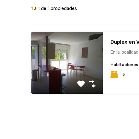
1
a
1
de
1
propiedades
Duplex en V
En la localidad
Habitaciones
3