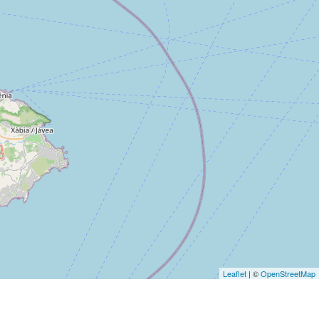
Leaflet
| ©
OpenStreetMap