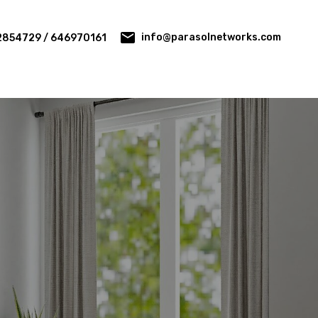
info@parasolnetworks.com
2854729 / 646970161