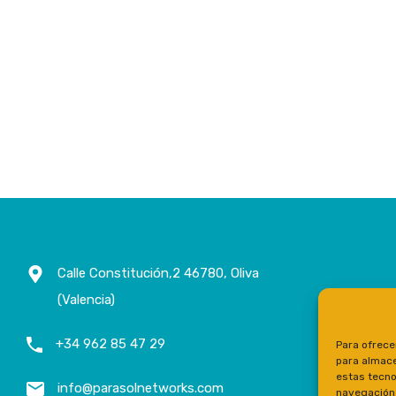
Calle Constitución,2 46780, Oliva
(Valencia)
+34 962 85 47 29
Para ofrece
para almace
estas tecno
info@parasolnetworks.com
navegación o