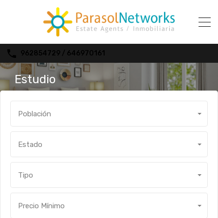
962854729 / 646970161
Estudio
Población
Estado
Tipo
Precio Mínimo