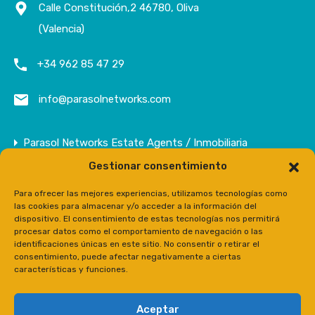
Calle Constitución,2 46780, Oliva
(Valencia)
+34 962 85 47 29
info@parasolnetworks.com
Parasol Networks Estate Agents / Inmobiliaria
Gestionar consentimiento
Empresa
Inmuebles
Para ofrecer las mejores experiencias, utilizamos tecnologías como
las cookies para almacenar y/o acceder a la información del
Contacto
dispositivo. El consentimiento de estas tecnologías nos permitirá
procesar datos como el comportamiento de navegación o las
Prensa
identificaciones únicas en este sitio. No consentir o retirar el
consentimiento, puede afectar negativamente a ciertas
características y funciones.
Aceptar