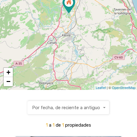
+
−
Leaflet
| ©
OpenStreetMap
Por fecha, de reciente a antiguo
1
a
1
de
1
propiedades