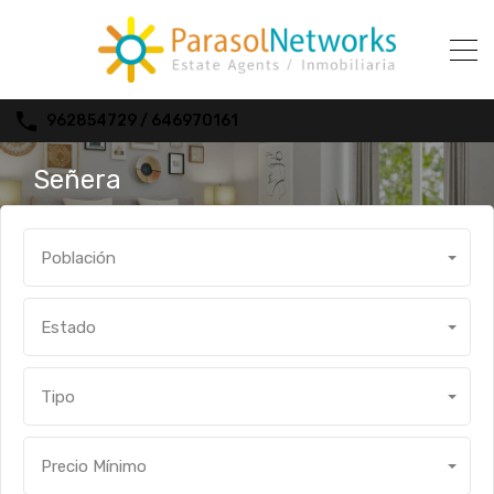
962854729 / 646970161
Señera
Población
Estado
Tipo
Precio Mínimo