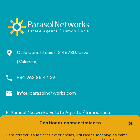
Calle Constitución,2 46780, Oliva
(Valencia)
+34 962 85 47 29
info@parasolnetworks.com
Parasol Networks Estate Agents / Inmobiliaria
Gestionar consentimiento
Empresa
Inmuebles
Para ofrecer las mejores experiencias, utilizamos tecnologías como