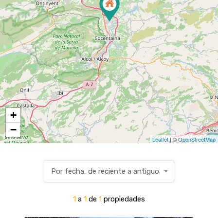
+
−
Leaflet
| ©
OpenStreetMap
Por fecha, de reciente a antiguo
1
a
1
de
1
propiedades