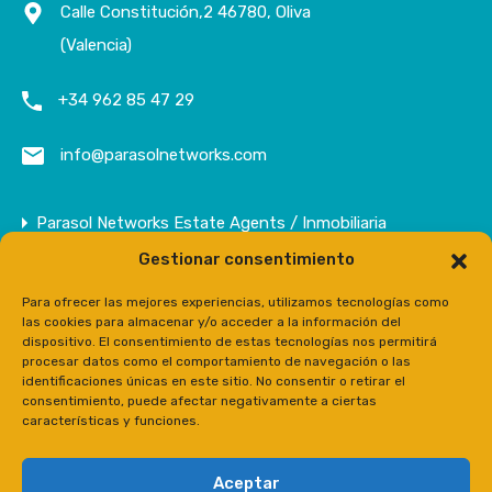
Calle Constitución,2 46780, Oliva
(Valencia)
+34 962 85 47 29
info@parasolnetworks.com
Parasol Networks Estate Agents / Inmobiliaria
Gestionar consentimiento
Empresa
Inmuebles
Para ofrecer las mejores experiencias, utilizamos tecnologías como
las cookies para almacenar y/o acceder a la información del
Contacto
dispositivo. El consentimiento de estas tecnologías nos permitirá
procesar datos como el comportamiento de navegación o las
Prensa
identificaciones únicas en este sitio. No consentir o retirar el
consentimiento, puede afectar negativamente a ciertas
características y funciones.
Aceptar