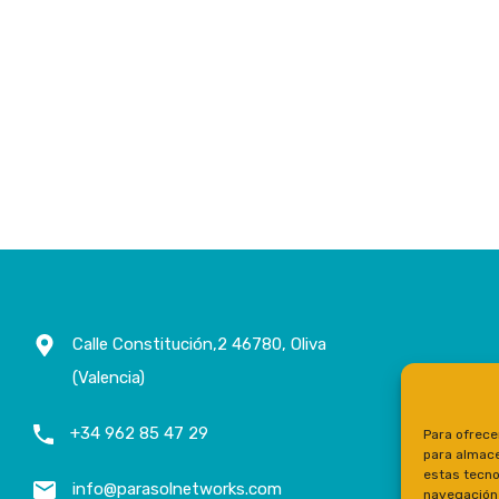
Calle Constitución,2 46780, Oliva
(Valencia)
+34 962 85 47 29
Para ofrece
para almace
estas tecno
info@parasolnetworks.com
navegación o