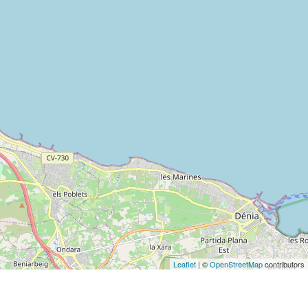
Leaflet
| ©
OpenStreetMap
contributors