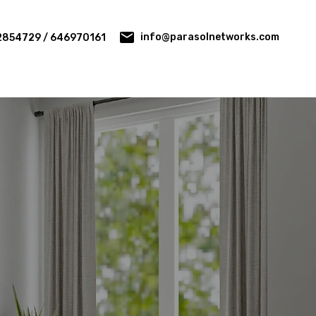
info@parasolnetworks.com
2854729 / 646970161