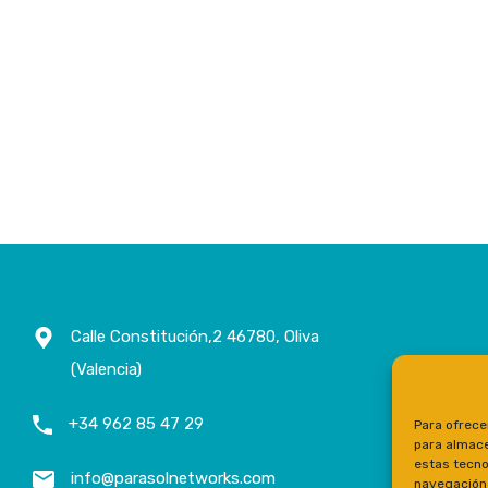
Calle Constitución,2 46780, Oliva
(Valencia)
+34 962 85 47 29
Para ofrece
para almace
estas tecno
info@parasolnetworks.com
navegación o