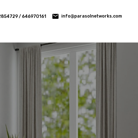
info@parasolnetworks.com
2854729 / 646970161