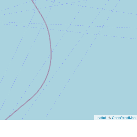
Leaflet
| ©
OpenStreetMap