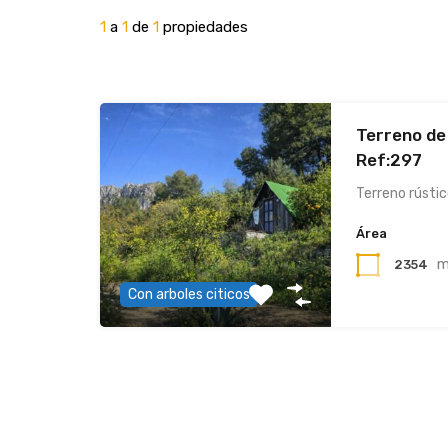
1
a
1
de
1
propiedades
Terreno de
Ref:297
Terreno rústi
Área
2354
Con arboles citicos