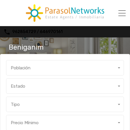
962854729 / 646970161
Beniganim
Población
Estado
Tipo
Precio Mínimo