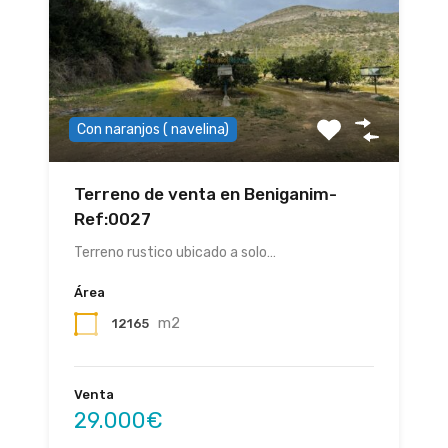
Con naranjos ( navelina)
Terreno de venta en Beniganim-
Ref:0027
Terreno rustico ubicado a solo…
Área
m2
12165
Venta
29.000€