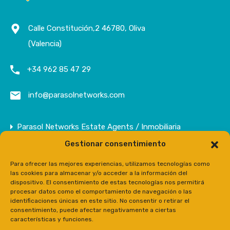
Calle Constitución,2 46780, Oliva
(Valencia)
+34 962 85 47 29
info@parasolnetworks.com
Parasol Networks Estate Agents / Inmobiliaria
Gestionar consentimiento
Empresa
Inmuebles
Para ofrecer las mejores experiencias, utilizamos tecnologías como
las cookies para almacenar y/o acceder a la información del
Contacto
dispositivo. El consentimiento de estas tecnologías nos permitirá
procesar datos como el comportamiento de navegación o las
Prensa
identificaciones únicas en este sitio. No consentir o retirar el
consentimiento, puede afectar negativamente a ciertas
características y funciones.