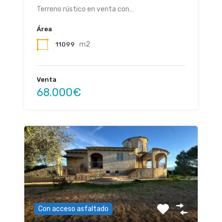
Terreno rústico en venta con…
Área
m2
11099
Venta
68.000€
Con acceso asfaltado