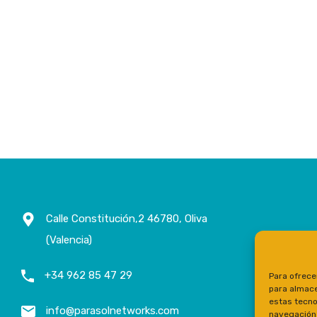
Calle Constitución,2 46780, Oliva
(Valencia)
+34 962 85 47 29
Para ofrece
para almace
estas tecno
info@parasolnetworks.com
navegación o