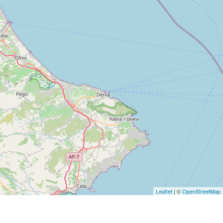
Leaflet
| ©
OpenStreetMap