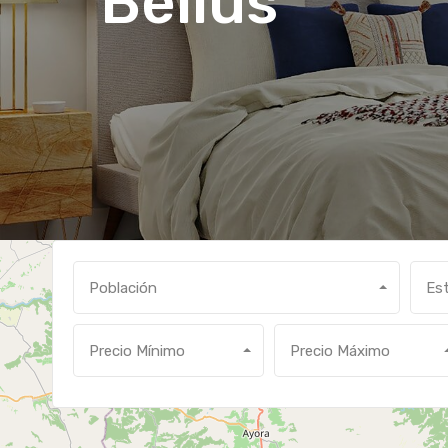
Bellús
Población
Es
Precio Mínimo
Precio Máximo