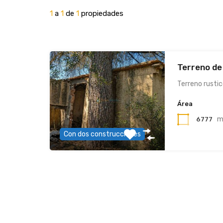
1
a
1
de
1
propiedades
Terreno de
Terreno rusti
Área
m
6777
Con dos construcciones