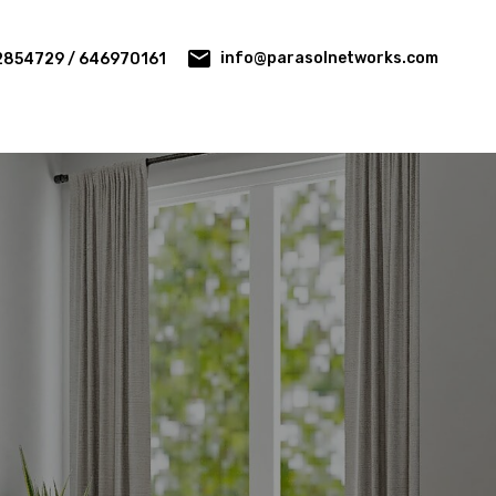
info@parasolnetworks.com
2854729 / 646970161