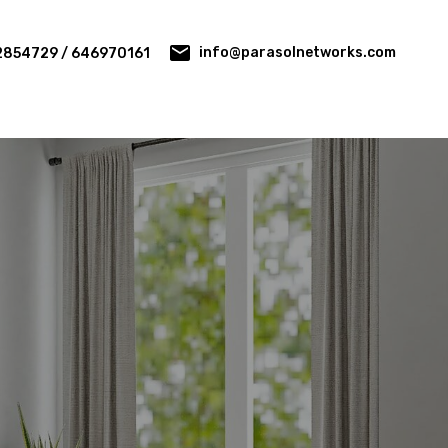
info@parasolnetworks.com
2854729 / 646970161