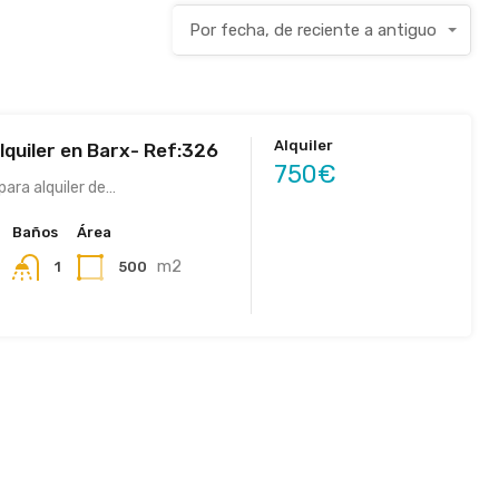
Por fecha, de reciente a antiguo
Alquiler
lquiler en Barx- Ref:326
750€
para alquiler de…
Baños
Área
m2
500
1