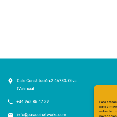
Calle Constitución,2 46780, Oliva
(Valencia)
+34 962 85 47 29
Para ofrece
para almace
estas tecno
info@parasolnetworks.com
navegación o