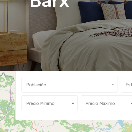
Barx
Población
Es
Precio Mínimo
Precio Máximo