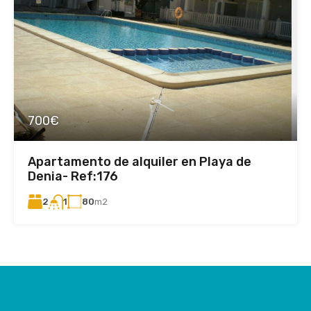
700€
Apartamento de alquiler en Playa de
Denia- Ref:176
2
80
m2
1