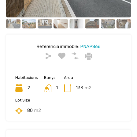
Referència immoble:
PNAP866
Habitacions
Banys
Area
2
1
133
m2
Lot Size
80
m2