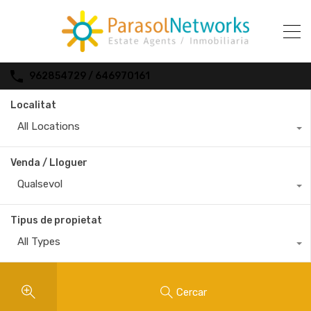
962854729 / 646970161
Localitat
All Locations
Venda / Lloguer
Qualsevol
Tipus de propietat
All Types
Cercar