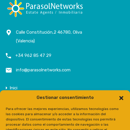
Calle Constitución,2 46780, Oliva
(Valencia)
+34 962 85 47 29
info@parasolnetworks.com
Inici
Gestionar consentimiento
Empresa
Propietats
Para ofrecer las mejores experiencias, utilizamos tecnologías como
las cookies para almacenar y/o acceder a la información del
Contacte
dispositivo. El consentimiento de estas tecnologías nos permitirá
procesar datos como el comportamiento de navegación o las
Prensa
identificaciones únicas en este sitio. No consentir o retirar el