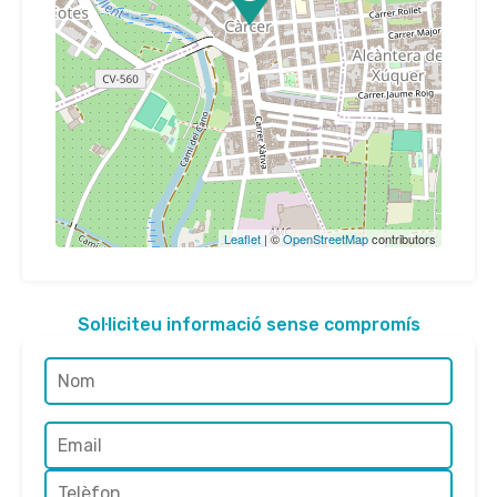
Leaflet
| ©
OpenStreetMap
contributors
Sol·liciteu informació sense compromís