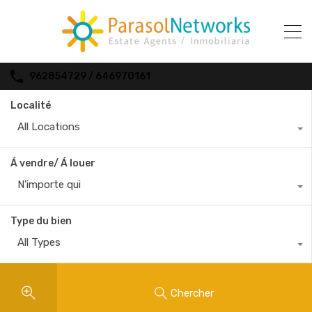
962854729 / 646970161
Localité
All Locations
Á vendre/ Á louer
N'importe qui
Type du bien
All Types
Chercher