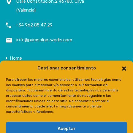
Calle Constitución,2 46780, Oliva
(Valencia)
+34 962 85 47 29
info@parasolnetworks.com
Home
Gestionar consentimiento
Entreprise
Domaine
Para ofrecer las mejores experiencias, utilizamos tecnologías como
las cookies para almacenar y/o acceder a la información del
Contact
dispositivo. El consentimiento de estas tecnologías nos permitirá
procesar datos como el comportamiento de navegación o las
Prensa
identificaciones únicas en este sitio. No consentir o retirar el
consentimiento, puede afectar negativamente a ciertas
características y funciones.
Aceptar