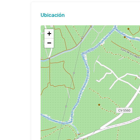
Ubicación
+
−