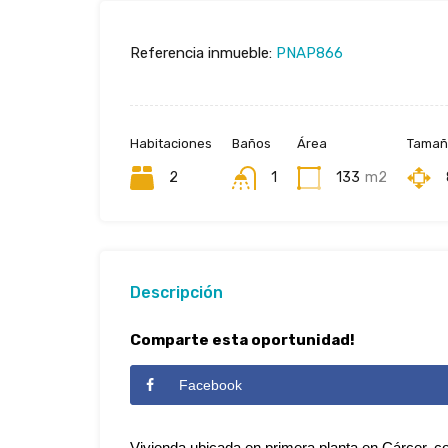
Referencia inmueble:
PNAP866
Habitaciones
Baños
Área
Tamaño
2
1
133
m2
Descripción
Comparte esta oportunidad!
Facebook
Vivienda ubicada en primera planta en Cárcer, co