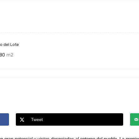
 del Lote
80
m2
Tweet
n gran potencial y vistas despejadas al entorno del pueblo. La prop