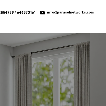
info@parasolnetworks.com
2854729 / 646970161