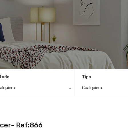
tado
Tipo
alquiera
Cualquiera
cer- Ref:866