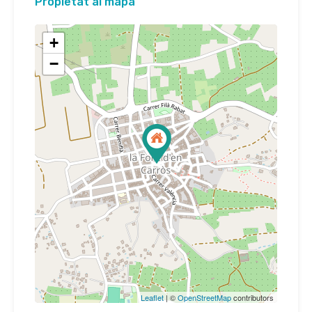
Propietat al mapa
+
−
Leaflet
| ©
OpenStreetMap
contributors