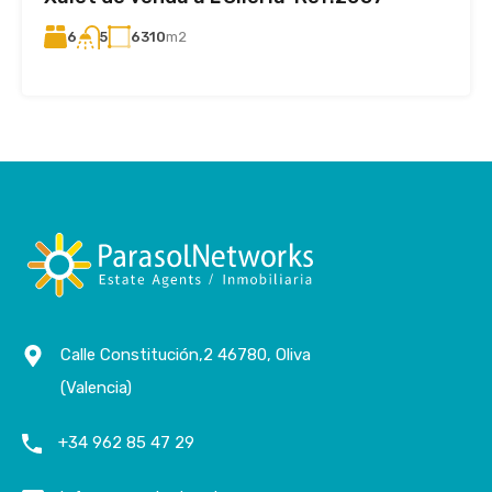
6
6310
m2
5
Calle Constitución,2 46780, Oliva
(Valencia)
+34 962 85 47 29