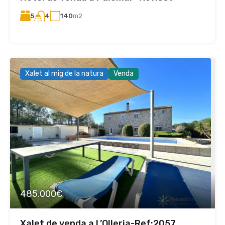
5
140
m2
4
Xalet al mig de la natura
Venda
485.000€
Xalet de venda a L’Olleria-Ref:2057