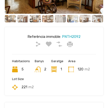
Referència immoble:
PNTH2092
Habitacions
Banys
Garatge
Area
5
2
1
120
m2
Lot Size
221
m2