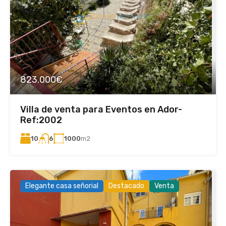
823.000€
Villa de venta para Eventos en Ador-
Ref:2002
10
1000
m2
6
Elegante casa señorial
Destacado
Venta