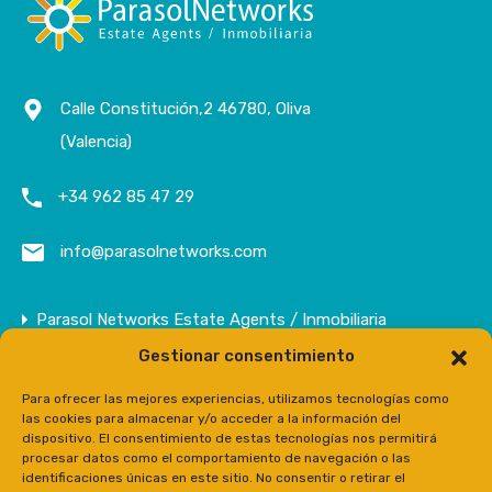
Calle Constitución,2 46780, Oliva
(Valencia)
+34 962 85 47 29
info@parasolnetworks.com
Parasol Networks Estate Agents / Inmobiliaria
Gestionar consentimiento
Empresa
Inmuebles
Para ofrecer las mejores experiencias, utilizamos tecnologías como
las cookies para almacenar y/o acceder a la información del
Contacto
dispositivo. El consentimiento de estas tecnologías nos permitirá
procesar datos como el comportamiento de navegación o las
Prensa
identificaciones únicas en este sitio. No consentir o retirar el