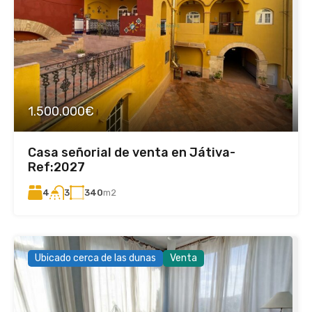
1.500.000€
Casa señorial de venta en Játiva-
Ref:2027
4
340
m2
3
Ubicado cerca de las dunas
Venta