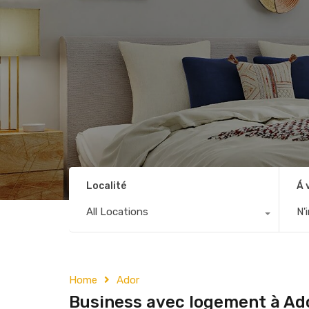
Localité
Á 
All Locations
N'
Home
Ador
Business avec logement à Ad