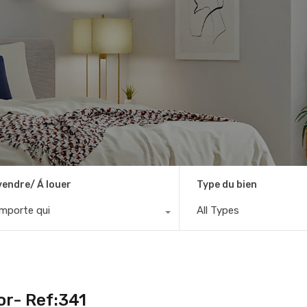
vendre/ Á louer
Type du bien
importe qui
All Types
or- Ref:341