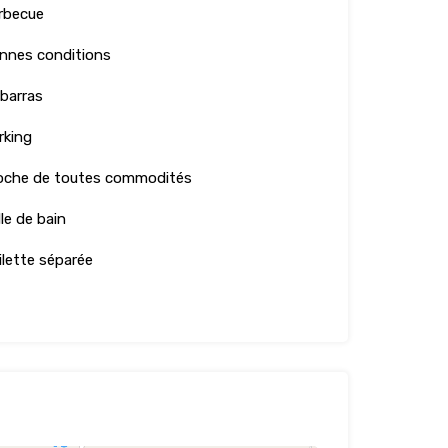
rbecue
nnes conditions
barras
rking
oche de toutes commodités
lle de bain
ilette séparée