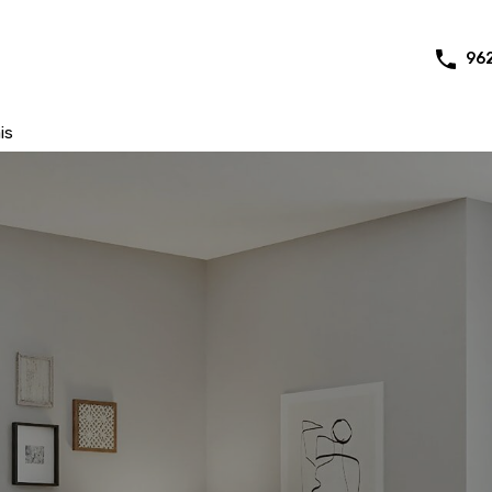
96
is