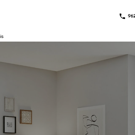
96
is