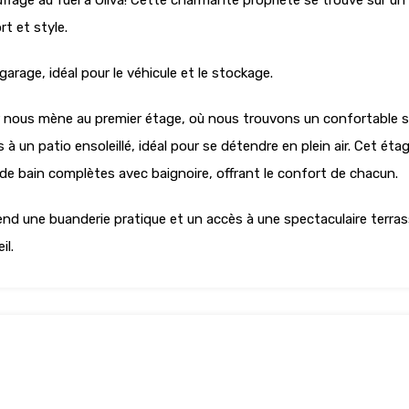
age au fuel à Oliva! Cette charmante propriété se trouve sur un 
t et style.
rage, idéal pour le véhicule et le stockage.
r nous mène au premier étage, où nous trouvons un confortable sa
 un patio ensoleillé, idéal pour se détendre en plein air. Cet ét
 de bain complètes avec baignoire, offrant le confort de chacun.
end une buanderie pratique et un accès à une spectaculaire terrass
il.