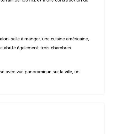
terrain de 156 m2 et a une construction de
lon-salle à manger, une cuisine américaine,
age abrite également trois chambres
e avec vue panoramique sur la ville, un