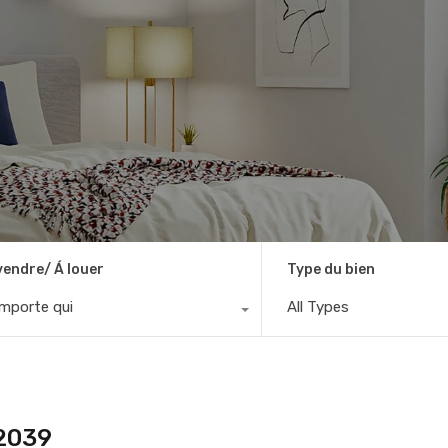
vendre/ Á louer
Type du bien
importe qui
All Types
:2039