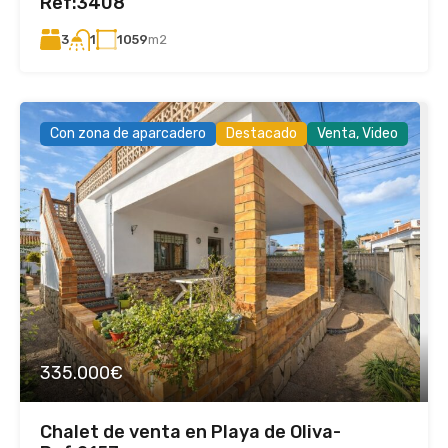
Ref:3408
3
1059
m2
1
Con zona de aparcadero
Destacado
Venta, Video
335.000€
Chalet de venta en Playa de Oliva-