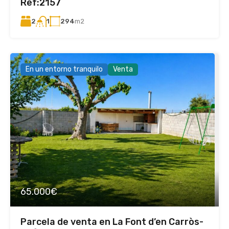
Ref:2157
2
294
m2
1
En un entorno tranquilo
Venta
65.000€
Parcela de venta en La Font d’en Carròs-