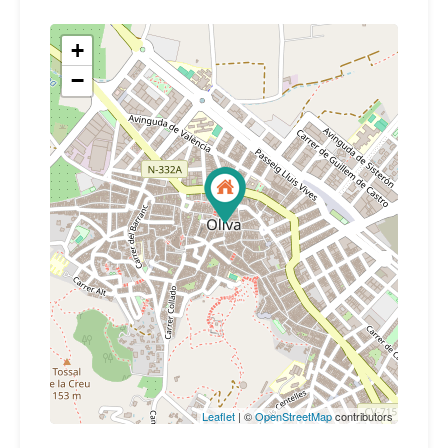
+
−
Leaflet
| ©
OpenStreetMap
contributors