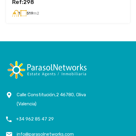
Ref:298
519
m2
1
Calle Constitución,2 46780, Oliva
(Valencia)
+34 962 85 47 29
info@parasolnetworks.com