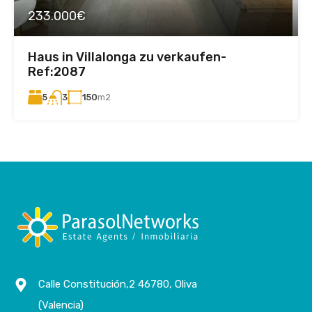
233.000€
Haus in Villalonga zu verkaufen-
Ref:2087
5
150
m2
3
Calle Constitución,2 46780, Oliva
(Valencia)