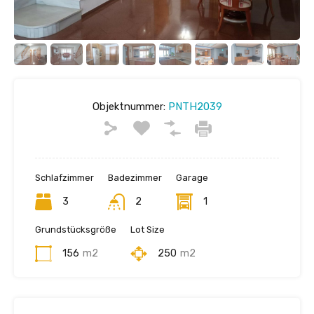
Objektnummer:
PNTH2039
Schlafzimmer
Badezimmer
Garage
3
2
1
Grundstücksgröße
Lot Size
156
m2
250
m2