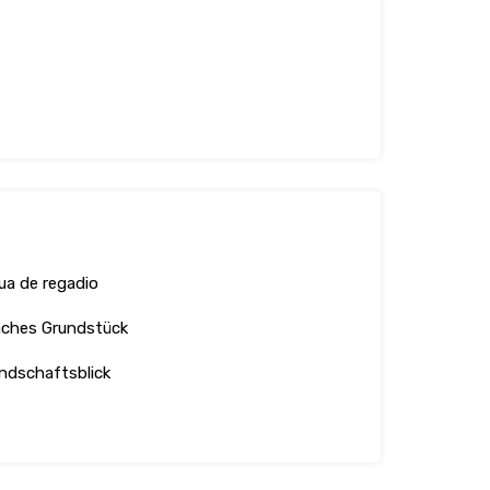
ua de regadio
aches Grundstück
ndschaftsblick