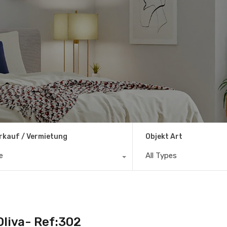
rkauf / Vermietung
Objekt Art
le
All Types
liva- Ref:302