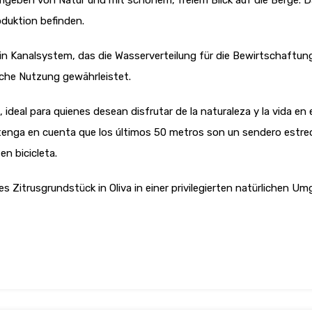
geben von Natur und mit schönem, freiem Blick auf die Berge. D
oduktion befinden.
 Kanalsystem, das die Wasserverteilung für die Bewirtschaftung
iche Nutzung gewährleistet.
, ideal para quienes desean disfrutar de la naturaleza y la vida e
tenga en cuenta que los últimos 50 metros son un sendero estrech
en bicicleta.
es Zitrusgrundstück in Oliva in einer privilegierten natürlichen 