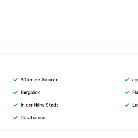
90 km de Alicante
ag
Bergblick
Fl
In der Nähe Stadt
La
Obstbäume