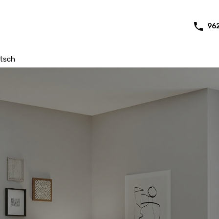
96
tsch