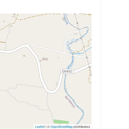
Leaflet
| ©
OpenStreetMap
contributors