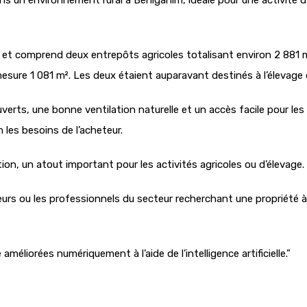
ns un environnement rural à Benigànim, idéale pour une activité d’
² et comprend deux entrepôts agricoles totalisant environ 2 881 m
esure 1 081 m². Les deux étaient auparavant destinés à l’élevage 
verts, une bonne ventilation naturelle et un accès facile pour le
les besoins de l’acheteur.
tion, un atout important pour les activités agricoles ou d’élevage.
eurs ou les professionnels du secteur recherchant une propriété
liorées numériquement à l’aide de l’intelligence artificielle.”