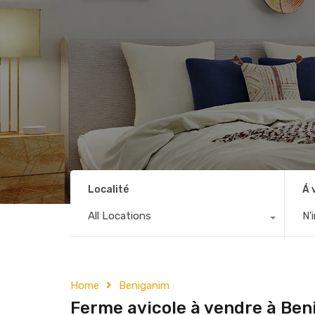
Localité
Á 
All Locations
N'
Home
Beniganim
Ferme avicole à vendre à Ben