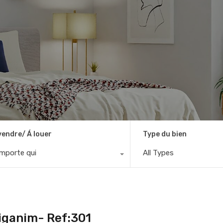
vendre/ Á louer
Type du bien
importe qui
All Types
iganim- Ref:301