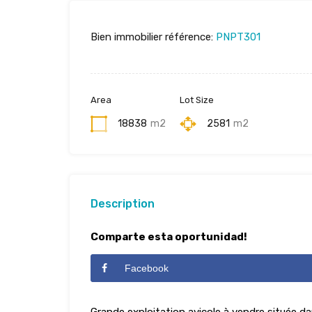
Bien immobilier référence:
PNPT301
Area
Lot Size
18838
m2
2581
m2
Description
Comparte esta oportunidad!
Facebook