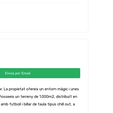
Envía por Email
. La propietat ofereix un entorn màgic i unes
osseeix un terreny de 1.000m2, distribuït en
 futbolí i billar de taula tipus chill out, a