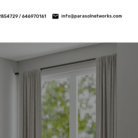
info@parasolnetworks.com
2854729 / 646970161