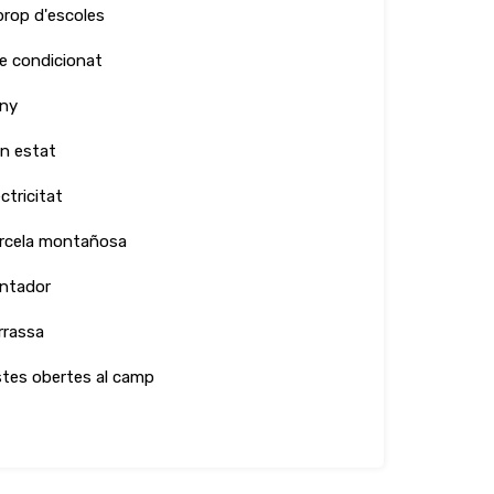
prop d'escoles
re condicionat
ny
n estat
ctricitat
rcela montañosa
ntador
rrassa
stes obertes al camp