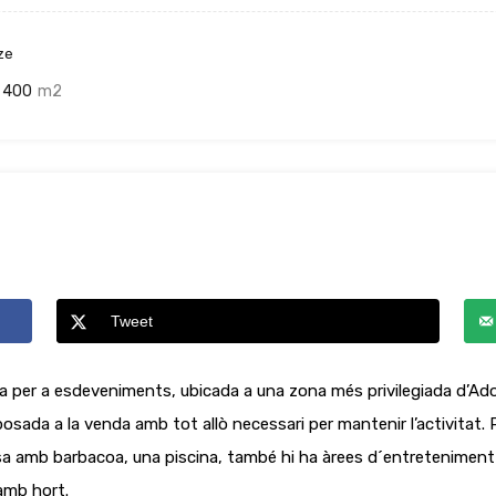
ze
400
m2
Tweet
 per a esdeveniments, ubicada a una zona més privilegiada d’Ador
ada a la venda amb tot allò necessari per mantenir l’activitat. P
ssa amb barbacoa, una piscina, també hi ha àrees d´entreteniment amb
amb hort.