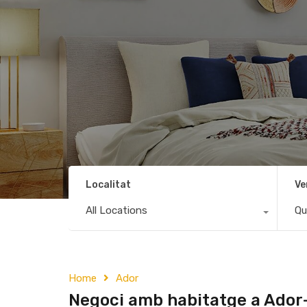
Localitat
Ve
All Locations
Qu
Home
Ador
Negoci amb habitatge a Ador