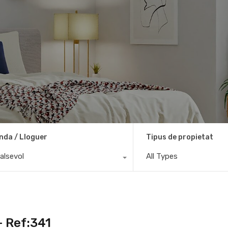
nda / Lloguer
Tipus de propietat
alsevol
All Types
- Ref:341