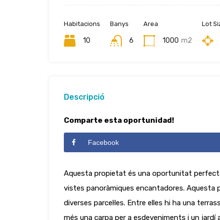
Habitacions
Banys
Area
Lot Si
10
6
1000
m2
Descripció
Comparte esta oportunidad!
Facebook
Aquesta propietat és una oportunitat perfecta
vistes panoràmiques encantadores. Aquesta pos
diverses parcel·les. Entre elles hi ha una terra
més una carpa per a esdeveniments i un jardí 