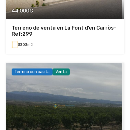
44.000€
Terreno de venta en La Font d’en Carròs-
Ref:299
3303
m2
Terreno con casita
Venta