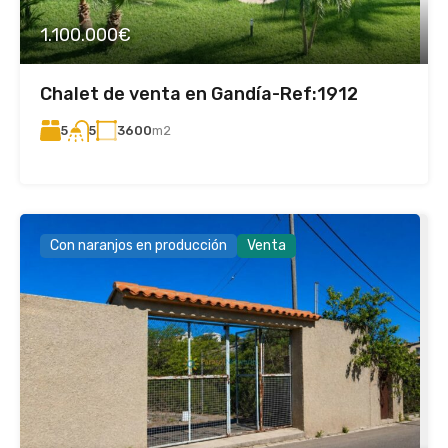
1.100.000€
Chalet de venta en Gandía-Ref:1912
5
3600
m2
5
Con naranjos en producción
Venta