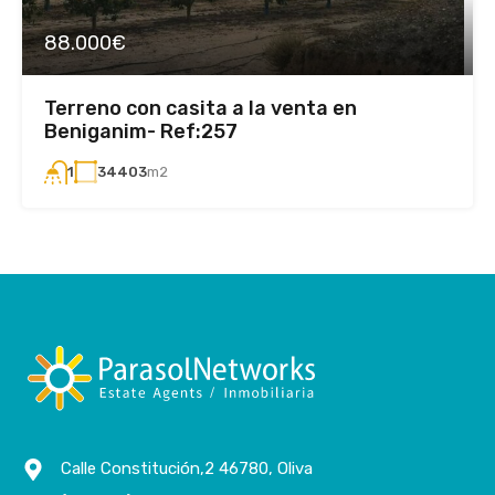
88.000€
Terreno con casita a la venta en
Beniganim- Ref:257
34403
m2
1
Calle Constitución,2 46780, Oliva