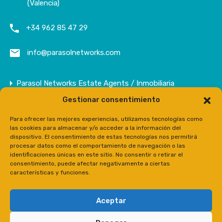
(Valencia)
+34 962 85 47 29
info@parasolnetworks.com
Parasol Networks Estate Agents / Inmobiliaria
Gestionar consentimiento
Empresa
Inmuebles
Para ofrecer las mejores experiencias, utilizamos tecnologías como
las cookies para almacenar y/o acceder a la información del
Contacto
dispositivo. El consentimiento de estas tecnologías nos permitirá
procesar datos como el comportamiento de navegación o las
Prensa
identificaciones únicas en este sitio. No consentir o retirar el
consentimiento, puede afectar negativamente a ciertas
características y funciones.
Aceptar