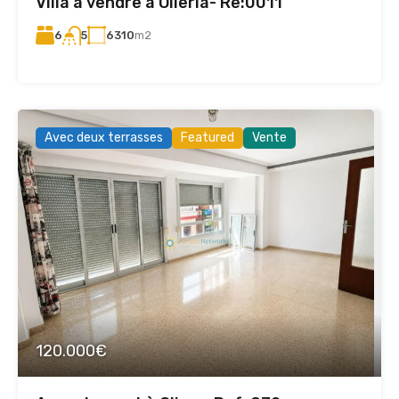
Villa à vendre à Olleria- Re:0011
6
6310
m2
5
Avec deux terrasses
Featured
Vente
120.000€