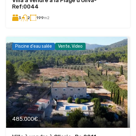
Villa à vendre à la Plage d’Oliva-
Ref:0044
3
199
m2
2
Piscine d'eau salée
Vente, Video
485.000€