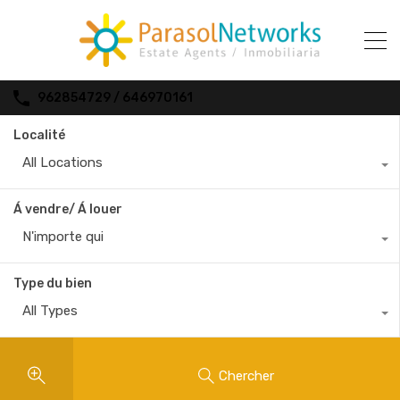
962854729 / 646970161
Localité
All Locations
Á vendre/ Á louer
N'importe qui
Type du bien
All Types
Chercher