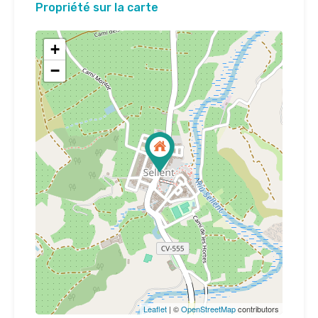
Propriété sur la carte
+
−
Leaflet
| ©
OpenStreetMap
contributors