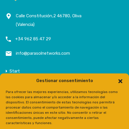
Calle Constitución,2 46780, Oliva
(Valencia)
+34 962 85 47 29
info@parasolnetworks.com
Start
Gestionar consentimiento
Unternehmen
Anwesen
Para ofrecer las mejores experiencias, utilizamos tecnologías como
las cookies para almacenar y/o acceder a la información del
Kontakt
dispositivo. El consentimiento de estas tecnologías nos permitirá
procesar datos como el comportamiento de navegación o las
Prensa
identificaciones únicas en este sitio. No consentir o retirar el
consentimiento, puede afectar negativamente a ciertas
características y funciones.