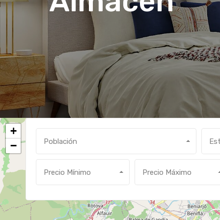
Almacen
+
Población
Es
−
Precio Mínimo
Precio Máximo