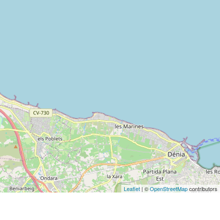
Leaflet
| ©
OpenStreetMap
contributors