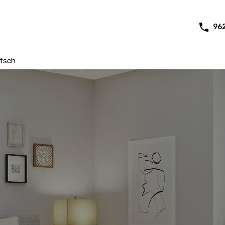
96
tsch