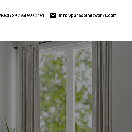
info@parasolnetworks.com
2854729 / 646970161