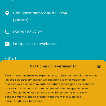
Calle Constitución,2 46780, Oliva
(Valencia)
+34 962 85 47 29
info@parasolnetworks.com
Start
Gestionar consentimiento
Unternehmen
Anwesen
Para ofrecer las mejores experiencias, utilizamos tecnologías como
las cookies para almacenar y/o acceder a la información del
Kontakt
dispositivo. El consentimiento de estas tecnologías nos permitirá
procesar datos como el comportamiento de navegación o las
Prensa
identificaciones únicas en este sitio. No consentir o retirar el
consentimiento, puede afectar negativamente a ciertas
características y funciones.