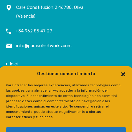
Calle Constitución,2 46780, Oliva
(Valencia)
+34 962 85 47 29
info@parasolnetworks.com
Inici
Gestionar consentimiento
Empresa
Propietats
Para ofrecer las mejores experiencias, utilizamos tecnologías como
las cookies para almacenar y/o acceder a la información del
Contacte
dispositivo. El consentimiento de estas tecnologías nos permitirá
procesar datos como el comportamiento de navegación o las
Prensa
identificaciones únicas en este sitio. No consentir o retirar el
consentimiento, puede afectar negativamente a ciertas
características y funciones.