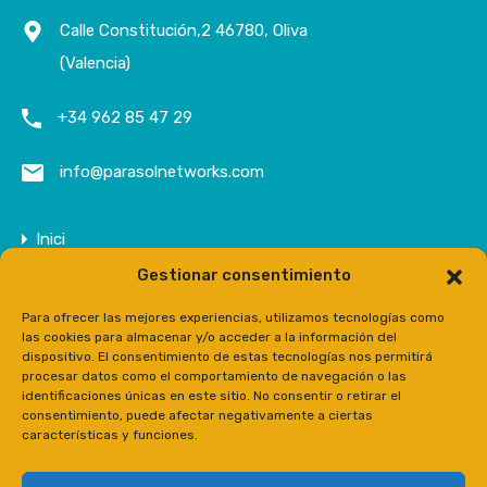
Calle Constitución,2 46780, Oliva
(Valencia)
+34 962 85 47 29
info@parasolnetworks.com
Inici
Gestionar consentimiento
Empresa
Propietats
Para ofrecer las mejores experiencias, utilizamos tecnologías como
las cookies para almacenar y/o acceder a la información del
Contacte
dispositivo. El consentimiento de estas tecnologías nos permitirá
procesar datos como el comportamiento de navegación o las
Prensa
identificaciones únicas en este sitio. No consentir o retirar el
consentimiento, puede afectar negativamente a ciertas
características y funciones.