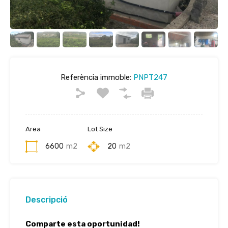
Referència immoble:
PNPT247
Area
Lot Size
6600
m2
20
m2
Descripció
Comparte esta oportunidad!