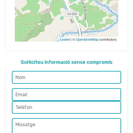
Leaflet
| ©
OpenStreetMap
contributors
Sol·liciteu informació sense compromís