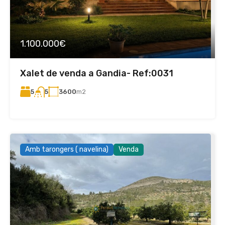
1.100.000€
Xalet de venda a Gandia- Ref:0031
5
3600
m2
5
Amb tarongers ( navelina)
Venda