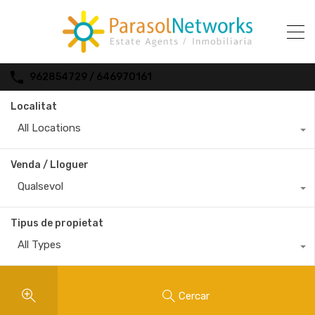
962854729 / 646970161
Localitat
All Locations
Venda / Lloguer
Qualsevol
Tipus de propietat
All Types
Cercar