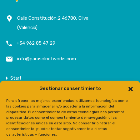
Calle Constitución,2 46780, Oliva
(Valencia)
+34 962 85 47 29
info@parasolnetworks.com
Start
Gestionar consentimiento
Unternehmen
Anwesen
Para ofrecer las mejores experiencias, utilizamos tecnologías como
las cookies para almacenar y/o acceder a la información del
Kontakt
dispositivo. El consentimiento de estas tecnologías nos permitirá
procesar datos como el comportamiento de navegación o las
Prensa
identificaciones únicas en este sitio. No consentir o retirar el
consentimiento, puede afectar negativamente a ciertas
características y funciones.