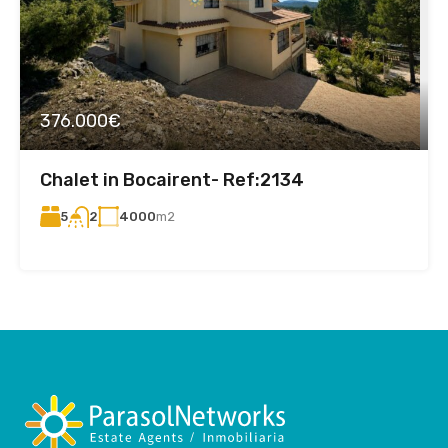
376.000€
Chalet in Bocairent- Ref:2134
5
4000
m2
2