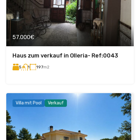
57.000€
Haus zum verkauf in Olleria- Ref:0043
5
197
m2
1
Villa mit Pool
Verkauf